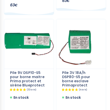
63
€
63
€
(2 avis)
Pile 9V DSP10-S5
Pile 3V 18A/h
pour borne maitre
DSP80-S5 pour
Prima protect et
borne esclave
sirène Blueprotect
Primaprotect
En stock
En stock