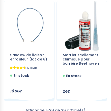
Sandow de liaison
Mortier scellement
enrouleur (lot de 8)
chimique pour
barrière Beethoven
En stock
En stock
16
24
,90€
€
Affichage 1-28 de 28 article(s)