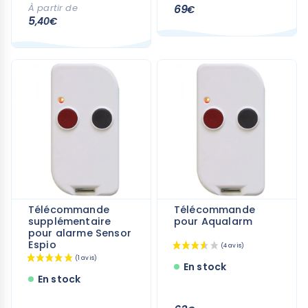
(11 avis)
À partir de
69
€
5
,40€
Télécommande
Télécommande
supplémentaire
pour Aqualarm
pour alarme Sensor
Espio
En stock
En stock