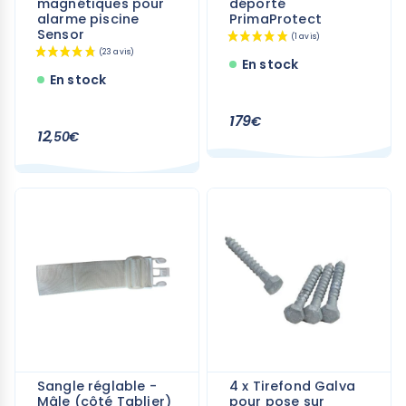
magnétiques pour
déporté
alarme piscine
PrimaProtect
Sensor
En stock
En stock
179
€
12
,50€
(23 avis)
Sangle réglable -
4 x Tirefond Galva
Mâle (côté Tablier)
pour pose sur