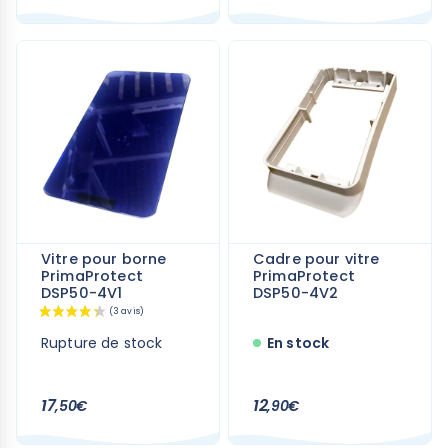
(2 avis)
Vitre pour borne
Cadre pour vitre
PrimaProtect
PrimaProtect
DSP50-4V1
DSP50-4V2
Rupture de stock
En stock
17
12
,50€
,90€