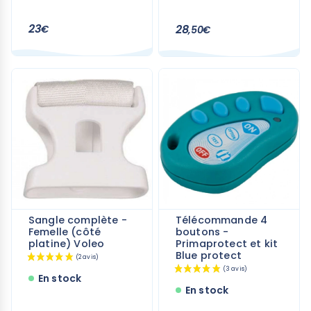
23
28
€
,50€
Sangle complète -
Télécommande 4
Femelle (côté
boutons -
platine) Voleo
Primaprotect et kit
Blue protect
En stock
En stock