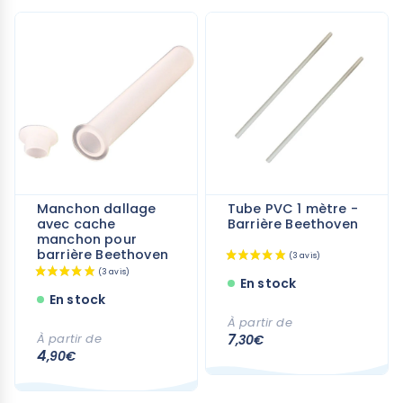
Manchon dallage
Tube PVC 1 mètre -
avec cache
Barrière Beethoven
manchon pour
barrière Beethoven
En stock
En stock
À partir de
7
À partir de
,30€
4
(2 avis)
,90€