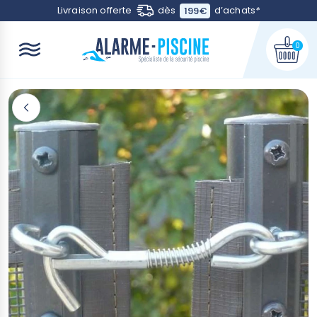
Contactez-nous
Livraison offerte
dès
d’achats
*
199€
0