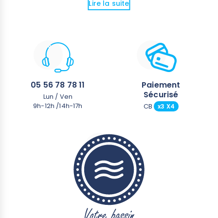
Lire la suite
05 56 78 78 11
Paiement
Sécurisé
Lun / Ven
9h-12h /14h-17h
CB
x3 X4