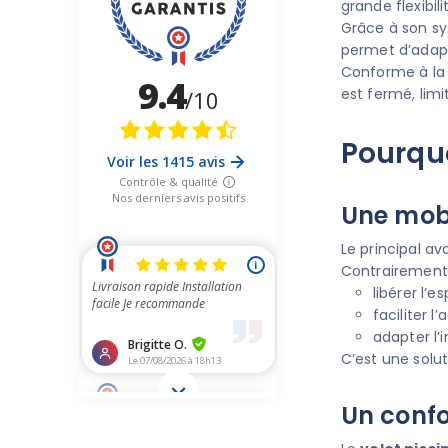
grande flexibilit
Grâce à son s
permet d’adapt
Conforme à l
est fermé, limi
Pourquo
Une mobi
Le principal a
Contrairement 
libérer l’e
faciliter l
adapter l’
C’est une solut
Un confo