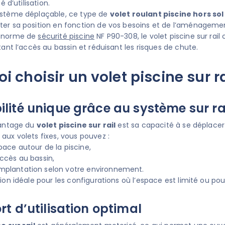
é d’utilisation.
ystème déplaçable, ce type de
volet roulant piscine hors sol
er sa position en fonction de vos besoins et de l’aménagement
a norme de
sécurité piscine
NF P90-308, le volet piscine sur rail 
tant l’accès au bassin et réduisant les risques de chute.
i choisir un volet piscine sur ra
lité unique grâce au système sur ra
vantage du
volet piscine sur rail
est sa capacité à se déplacer 
aux volets fixes, vous pouvez :
space autour de la piscine,
’accès au bassin,
implantation selon votre environnement.
ion idéale pour les configurations où l’espace est limité ou pour 
rt d’utilisation optimal