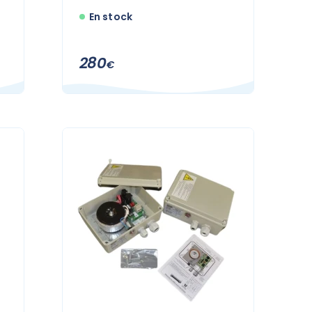
En stock
280
€