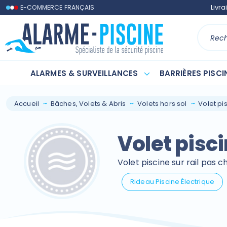
Contactez-nous
Livra
E-COMMERCE FRANÇAIS
ALARMES & SURVEILLANCES
BARRIÈRES PISCI
Accueil
Bâches, Volets & Abris
Volets hors sol
Volet pis
Volet pisci
Volet piscine sur rail pas 
Rideau Piscine Électrique