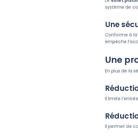
Le
volet piscin
système de com
Une séc
Conforme à la
empêche l’accè
Une pr
En plus de la s
Réducti
Il limite l’entr
Réductio
Il permet de co