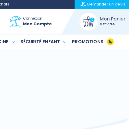
chats
Demander un
devis
Mon Panier
Connexion
0
Mon Compte
est vide...
INE
SÉCURITÉ ENFANT
PROMOTIONS