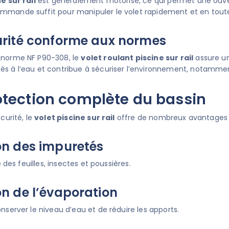
e sur rail
est généralement motorisé, ce qui permet une ouver
mande suffit pour manipuler le volet rapidement et en toute
urité conforme aux normes
 norme NF P90-308, le
volet roulant piscine sur rail
assure un
s à l’eau et contribue à sécuriser l’environnement, notammen
otection complète du bassin
écurité, le
volet piscine sur rail
offre de nombreux avantages a
on des impuretés
ée des feuilles, insectes et poussières.
n de l’évaporation
nserver le niveau d’eau et de réduire les apports.