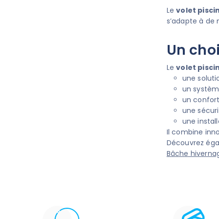
Le
volet piscin
s’adapte à de 
Un cho
Le
volet piscin
une solutio
un systèm
un confort 
une sécur
une install
Il combine inno
Découvrez égal
Bâche hivernag