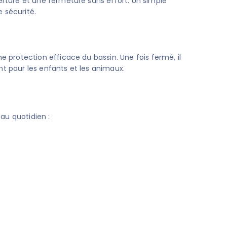
ture et une fermeture sans effort. Un simple
 sécurité.
e protection efficace du bassin. Une fois fermé, il
t pour les enfants et les animaux.
u quotidien :