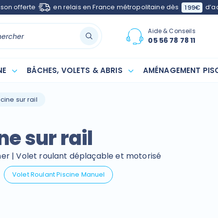
ison offerte
en relais en France métropolitaine dès
d’a
199€
Aide & Conseils
05 56 78 78 11
NE
BÂCHES, VOLETS & ABRIS
AMÉNAGEMENT PISC
cine sur rail
ne sur rail
cher | Volet roulant déplaçable et motorisé
Volet Roulant Piscine Manuel