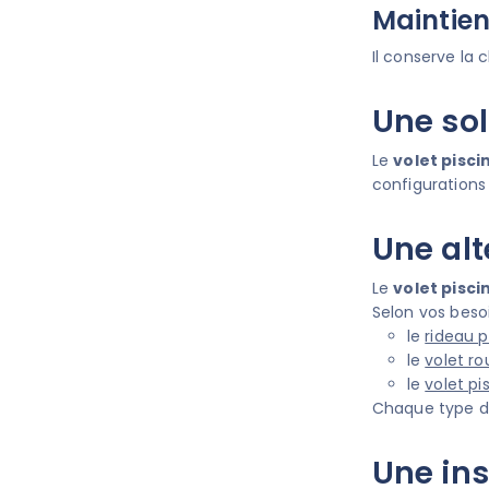
Maintien
Il conserve la 
Une sol
Le
volet piscin
configurations
Une alt
Le
volet piscin
Selon vos beso
le
rideau p
le
volet ro
le
volet pi
Chaque type de
Une ins