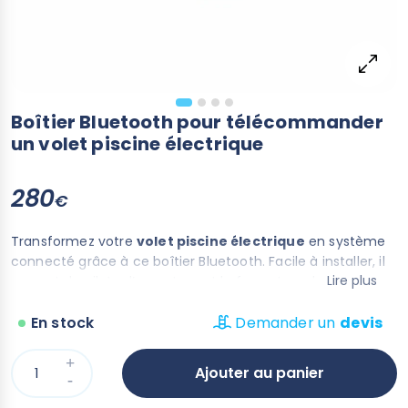
Boîtier Bluetooth pour télécommander
un volet piscine électrique
280
€
Transformez votre
volet piscine électrique
en système
connecté grâce à ce boîtier Bluetooth. Facile à installer, il
Lire plus
permet de piloter l’ouverture et la fermeture de votre
volet piscine hors sol
directement depuis votre
smartphone, sans connexion internet. Compatible avec la
En stock
Demander un
devis
majorité des
volets piscine sur rail
et
rideaux piscine
électriques
, ce module offre un contrôle simple, rapide et
Ajouter au panier
sécurisé au quotidien. Profitez d’un confort d’utilisation
optimal et modernisez votre installation en toute