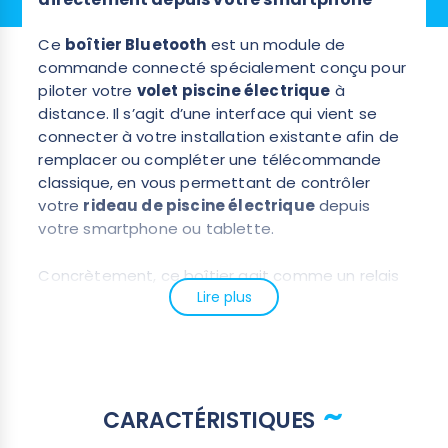
Ce
boîtier Bluetooth
est un module de
commande connecté spécialement conçu pour
piloter votre
volet piscine électrique
à
distance. Il s’agit d’une interface qui vient se
connecter à votre installation existante afin de
remplacer ou compléter une télécommande
classique, en vous permettant de contrôler
votre
rideau de piscine électrique
depuis
votre smartphone ou tablette.
Concrètement, ce boîtier agit comme un relais
Lire plus
entre votre volet et votre téléphone : il
communique en
Bluetooth
avec votre appareil
mobile et en
radio 868 MHz
avec le système de
motorisation de votre volet. Vous pouvez ainsi
ouvrir, fermer ou arrêter votre volet en toute
simplicité, sans avoir à vous déplacer.
CARACTÉRISTIQUES