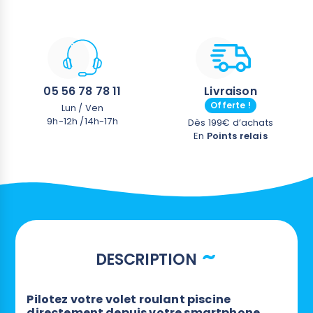
simplicité.
Délai d'expédition : 10 à 15 jours ouvrés.
05 56 78 78 11
Livraison
Offerte !
Lun / Ven
9h-12h /14h-17h
Dès 199€ d’achats
En
Points relais
DESCRIPTION
Pilotez votre volet roulant piscine
directement depuis votre smartphone