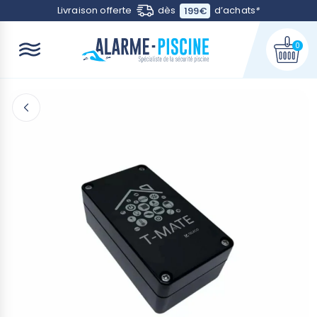
Contactez-nous
Livraison offerte
dès
d’achats
*
199€
0