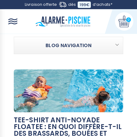
Contactez-nous
Livraison offerte
dès
d’achats
*
199€
0
BLOG NAVIGATION
TEE-SHIRT ANTI-NOYADE
FLOATEE : EN QUOI DIFFÈRE-T-IL
DES BRASSARDS, BOUÉES ET