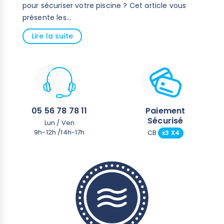
pour sécuriser votre piscine ? Cet article vous
ré
présente les...
pa
Lire la suite
05 56 78 78 11
Paiement
Sécurisé
Lun / Ven
9h-12h /14h-17h
CB
x3 X4