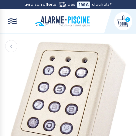
Contactez-nous
Livraison offerte
dès
d’achats
*
199€
0