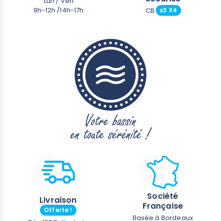
Lun / Ven
9h-12h /14h-17h
CB
x3 X4
Société
Livraison
Française
Offerte !
Basée à Bordeaux