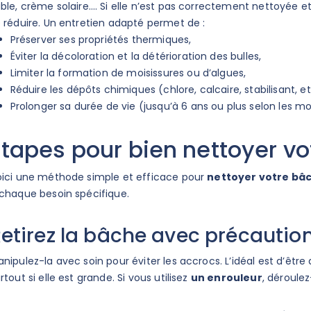
ble, crème solaire…. Si elle n’est pas correctement nettoyée 
conforme à la norme
la loi relative à la sécurité
 réduire. Un entretien adapté permet de :
306 choisir ?
des piscines ?
Préserver ses propriétés thermiques,
 décidé d'opter pour une
Si vous êtes propriétaire d'une
Éviter la décoloration et la détérioration des bulles,
iscine pour sécuriser
piscine, vous devez répondre à
Limiter la formation de moisissures ou d’algues,
in. Quelle barrière de
certaines règles de sécurité
Réduire les dépôts chimiques (chlore, calcaire, stabilisant, et
scine...
exigées par la loi de...
Prolonger sa durée de vie (jusqu’à 6 ans ou plus selon les mo
Lire la suite
Lire la suite
Étapes pour bien nettoyer vo
ici une méthode simple et efficace pour
nettoyer votre bâc
chaque besoin spécifique.
etirez la bâche avec précautio
nipulez-la avec soin pour éviter les accrocs. L’idéal est d’êtr
rtout si elle est grande. Si vous utilisez
un enrouleur
, déroule