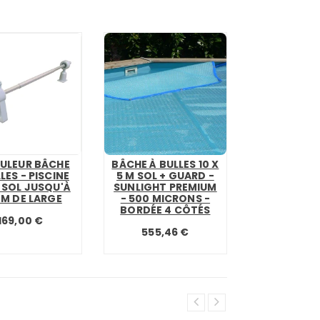
ULEUR BÂCHE
BÂCHE À BULLES 10 X
LES - PISCINE
5 M SOL + GUARD -
 SOL JUSQU'À
SUNLIGHT PREMIUM
5 M DE LARGE
- 500 MICRONS -
BORDÉE 4 CÔTÉS
169,00 €
555,46 €