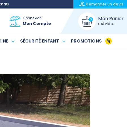
chats
Demander un
devis
Mon Panier
Connexion
0
Mon Compte
est vide...
INE
SÉCURITÉ ENFANT
PROMOTIONS