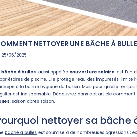
OMMENT NETTOYER UNE BÂCHE À BULLES
25/06/2025
a
bâche à bulles
, aussi appelée
couverture solaire
, est l’un 
opriétaires de piscine. Elle protège l’eau des impuretés, limite 
rticipe à la bonne hygiène du bassin. Mais pour qu’elle rempli
gulier est indispensable. Découvrez dans cet article comment 
ulles
, saison après saison.
Pourquoi nettoyer sa bâche à
ne
bâche à bulles
est soumise à de nombreuses agressions : expo
arrière de sécurité
Quelles sont les exigences 