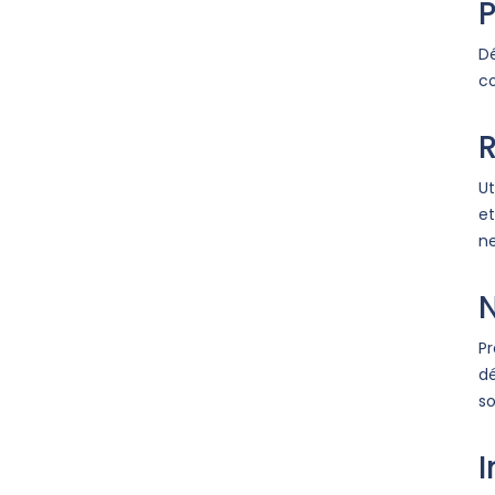
P
Dé
co
R
Ut
et
ne
Pr
dé
so
I