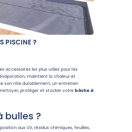
 PISCINE ?
des accessoires les plus utiles pour les
l’évaporation, maintient la chaleur et
sse son rôle durablement, un entretien
nettoyer, protéger et stocker votre
bâche à
 bulles ?
sition aux UV, résidus chimiques, feuilles,
de
Les différents types
Quelles sont l