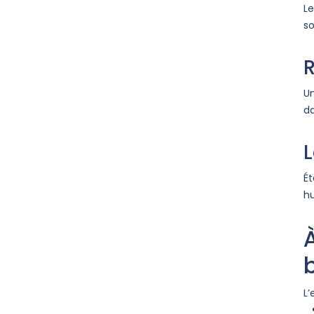
Le
so
Un
da
L
Ét
hu
L’