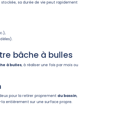
et stockée, sa durée de vie peut rapidement
d'alarme piscine :
la norme NF P
immergées ou périmétriques
bâches piscin
Vous souhaitez équiper votre
La bâche piscine
piscine d'une alarme mais ne
dispositifs de séc
savez pas vers quel modèle vous
possible, à condit
c.),
orienter ? Retrouvez ici...
conforme à la no
dèles).
Lire la suite
Lire 
tre bâche à bulles
he à bulles
, à réaliser une fois par mois ou
n
e deux pour la retirer proprement
du bassin
,
z-la entièrement sur une surface propre.