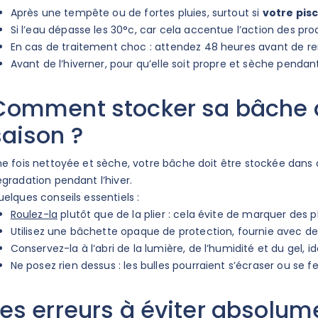
Après une tempête ou de fortes pluies, surtout si
votre pis
Si l’eau dépasse les 30°c, car cela accentue l’action des pr
En cas de traitement choc : attendez 48 heures avant de re
Avant de l’hiverner, pour qu’elle soit propre et sèche penda
Comment stocker sa bâche à 
saison ?
e fois nettoyée et sèche, votre bâche doit être stockée dans 
gradation pendant l’hiver.
elques conseils essentiels :
Roulez-la
plutôt que de la plier : cela évite de marquer des pli
Utilisez une bâchette opaque de protection, fournie avec 
Conservez-la à l’abri de la lumière, de l’humidité et du gel
Ne posez rien dessus : les bulles pourraient s’écraser ou se f
Les erreurs à éviter absolum