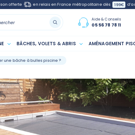
ison offerte
en relais en France métropolitaine dès
d’a
199€
Aide & Conseils
05 56 78 78 11
NE
BÂCHES, VOLETS & ABRIS
AMÉNAGEMENT PISC
 une bâche à bulles piscine ?