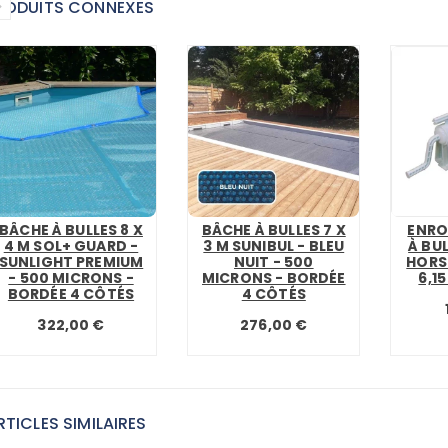
RODUITS CONNEXES
BÂCHE À BULLES 8 X
BÂCHE À BULLES 7 X
ENRO
4 M SOL+ GUARD -
3 M SUNIBUL - BLEU
À BUL
SUNLIGHT PREMIUM
NUIT - 500
HORS
- 500 MICRONS -
MICRONS - BORDÉE
6,1
BORDÉE 4 CÔTÉS
4 CÔTÉS
322,00 €
276,00 €
RTICLES SIMILAIRES