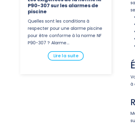
sa
ur les
P90-307 sur les alarmes de
piscine 
se
piscine
NF P 90-
es
Quelles sont les conditions à
Vous avez
ine
respecter pour une alarme piscine
barrière p
e soit
pour être conforme à la norme NF
votre bass
P90-307 ? Alarme...
sécurité pi
Lire la suite
Vo
à 
R
Ma
su