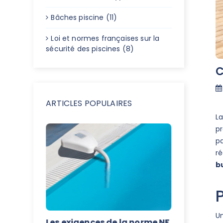
Bâches piscine (11)
Loi et normes françaises sur la
sécurité des piscines (8)
C
ARTICLES POPULAIRES
L
pr
pa
ré
b
U
nces de
Les exigences de la norme NF
Quelle b