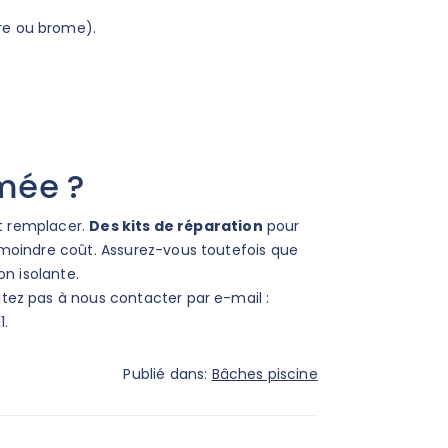
ore ou brome).
îmée ?
ut remplacer.
Des kits de réparation
pour
 moindre coût. Assurez-vous toutefois que
on isolante.
itez pas à nous contacter par e-mail :
1.
Publié dans:
Bâches piscine