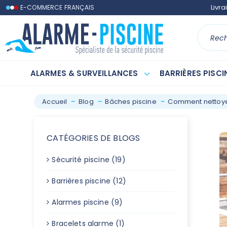
Contactez-nous
Livra
E-COMMERCE FRANÇAIS
ALARMES & SURVEILLANCES
BARRIÈRES PISCI
Accueil
Blog
Bâches piscine
Comment nettoyer
CATÉGORIES DE BLOGS
Sécurité piscine (19)
Barrières piscine (12)
Alarmes piscine (9)
Bracelets alarme (1)