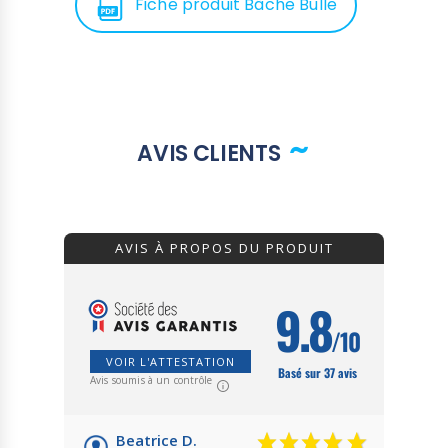
Fiche produit Bâche Bulle
une partie du prix de remplacement sera
prise en charge par le fabricant)
Attention les sandows ne sont pas fournis.
Nous commercialisons aussi des bâches à bulles
sur mesure pour piscine :
nous contacter pour
AVIS CLIENTS
un devis gratuit.
AVIS À PROPOS DU PRODUIT
9.8
/10
VOIR L'ATTESTATION
Basé sur 37 avis
Avis soumis à un contrôle
Beatrice D.