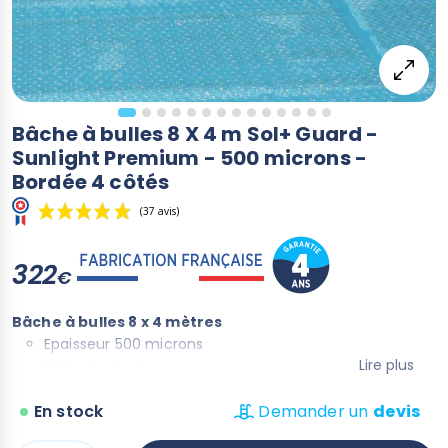
Bâche à bulles 8 X 4 m Sol+ Guard -
Sunlight Premium - 500 microns -
Bordée 4 côtés
322
€
Bâche à bulles 8 x 4 mètres
(37 avis)
Epaisseur 500 microns
Lire plus
Bulles Duobul
Couleur : translucide
En stock
Contient la chaleur accumulée de manière optimale
Demander un
devis
Résistante dans le temps