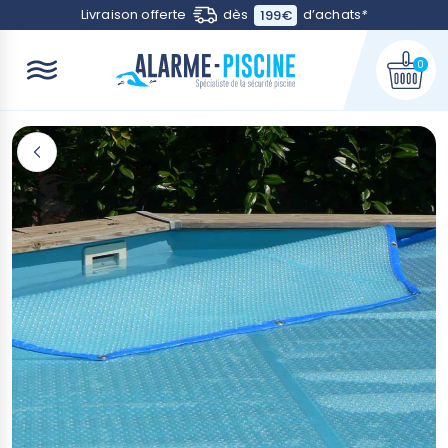
Contactez-nous
Livraison offerte
dès
d’achats
*
199€
0