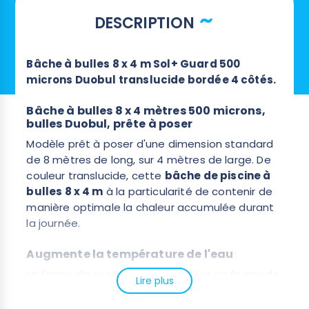
DESCRIPTION
Bâche à bulles 8 x 4 m Sol+ Guard 500
microns Duobul translucide bordée 4 côtés.
Bâche à bulles 8 x 4 mètres 500 microns,
bulles Duobul, prête à poser
Modèle prêt à poser d'une dimension standard
de 8 mètres de long, sur 4 mètres de large. De
couleur translucide, cette
bâche de piscine à
bulles 8 x 4 m
à la particularité de contenir de
manière optimale la chaleur accumulée durant
la journée.
Augmente la température de l'eau
La forme de ses bulles assemblées en forme de
Lire plus
8 permettent une meilleure résistance à
la dilatation de l’air, de plus, de part leur couleur