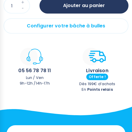
Limite l'apport en produits de traitement de l'eau
Ajouter au panier
Gain de température : + 8°C
Configurer votre bâche à bulles
05 56 78 78 11
Livraison
Offerte !
Lun / Ven
9h-12h /14h-17h
Dès 199€ d’achats
En
Points relais