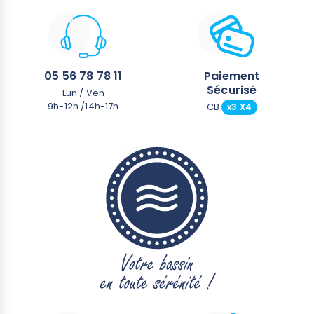
05 56 78 78 11
Paiement
Sécurisé
Lun / Ven
9h-12h /14h-17h
CB
x3 X4