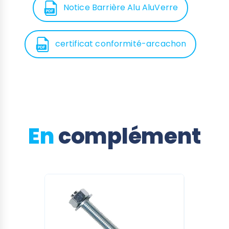
Trois dimensions pour les barrières piscine
Notice Barrière Alu AluVerre
verre et aluminium Arcachon
Il est possible de tailler sur mesure les panneaux
verre et aluminium de 1,5 m et 2 m
certificat conformité-arcachon
(contrairement à ceux de 1 m).
•
Longueur : 1 m, hauteur : 1,22 m (non
recoupable)
•
Longueur : 1,5 m, hauteur : 1,22 m (recoupable
entre 1,01 et 1,5 m)
En
complément
•
Longueur : 2 m, hauteur : 1,22 m (recoupable
entre 1,51 et 2 m)
La conception en module de largeurs
différentes, ainsi que les rainures des poteaux
permettent la fermeture de piscines au format
standard, ainsi que de celles à des formats