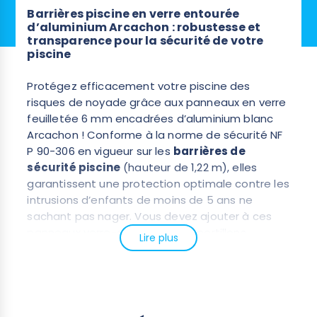
Barrières piscine en verre entourée
d’aluminium Arcachon : robustesse et
transparence pour la sécurité de votre
piscine
Protégez efficacement votre piscine des
risques de noyade grâce aux panneaux en verre
feuilletée 6 mm encadrées d’aluminium blanc
Arcachon ! Conforme à la norme de sécurité NF
P 90-306 en vigueur sur les
barrières de
sécurité piscine
(hauteur de 1,22 m), elles
garantissent une protection optimale contre les
intrusions d’enfants de moins de 5 ans ne
sachant pas nager. Vous devez ajouter à ces
panneaux verre-alu un ou deux portillons
Lire plus
sécurisés pour empêcher les enfants de moins
de 5 ans d’ouvrir seul le portillon (un seul modèle
en alu et verre).
Fabriquées en aluminium et verre trempé de