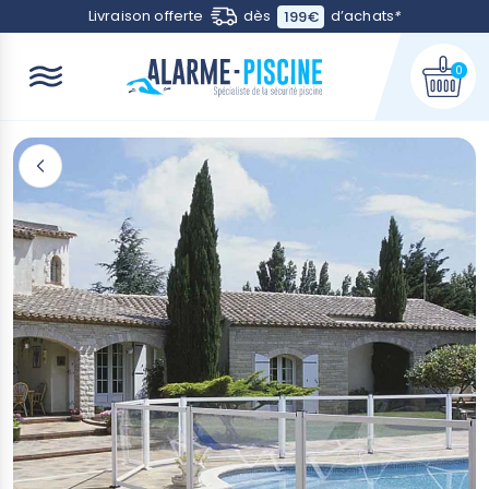
Contactez-nous
Livraison offerte
dès
d’achats
*
199€
0