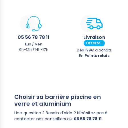
Pour un usage individuel ou collectif
Demande un entretien minimal
05 56 78 78 11
Livraison
Offerte !
Lun / Ven
9h-12h /14h-17h
Dès 199€ d’achats
En
Points relais
Choisir sa barrière piscine en
verre et aluminium
Une question ? Besoin d'aide ? N'hésitez pas à
contacter nos conseillers au
05 56 78 78 11