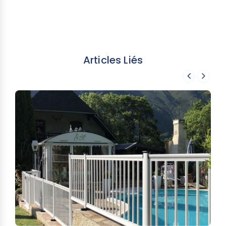
•
Faire un marquage au sol avec le cordeau à
craie.
•
Percer les trous pour les poteaux
Articles Liés
Les outils dont vous aurez besoin pour poser
une barrière verre et aluminium
•
Un crayon ou pointeau pour les marquages au
sol,
•
Un niveau,
•
Une perceuse,
•
Un marteau,
•
Des goujons aux normes,