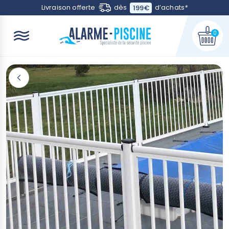
Contactez-nous
Livraison offerte
dès
d’achats
*
199€
0