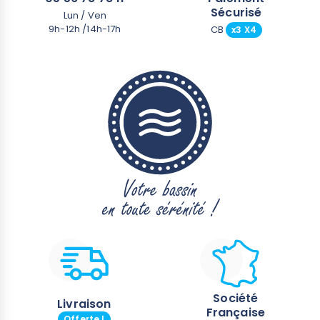
Sécurisé
Lun / Ven
9h-12h /14h-17h
CB
x3 X4
Société
Livraison
Française
Offerte !