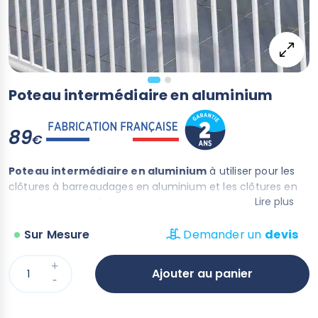
Poteau intermédiaire en aluminium
89
€
Poteau intermédiaire en aluminium
à utiliser pour les
clôtures à barreaudages en aluminium et les clôtures en
Lire plus
verre entourées d'aluminium.
Prévoir un poteau intermédiaire entre deux panneaux en
aluminium Lacanau ou panneaux verre -aluminium
Sur Mesure
Demander un
devis
Arcachon
Ajouter au panier