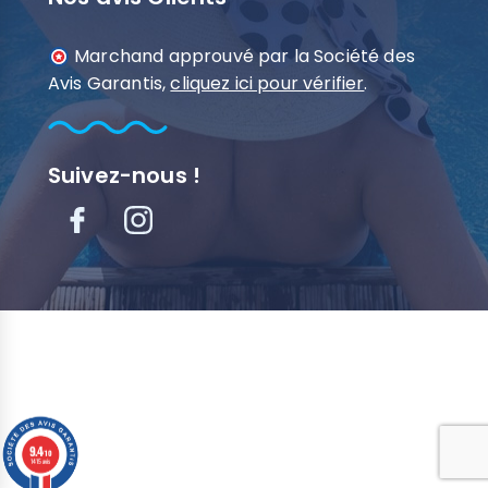
Marchand approuvé par la Société des
Avis Garantis,
cliquez ici pour vérifier
.
Suivez-nous !
9.4
9.4
/10
/10
1415 avis
1415 avis