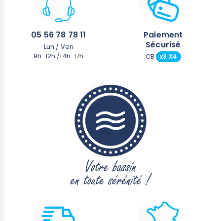
05 56 78 78 11
Paiement
Sécurisé
Lun / Ven
9h-12h /14h-17h
CB
x3 X4