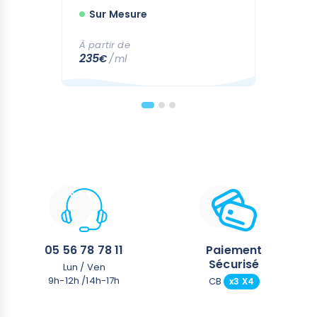
Sur Mesure
À partir de
235
€
/ml
05 56 78 78 11
Paiement
Sécurisé
Lun / Ven
9h-12h /14h-17h
CB
x3 X4