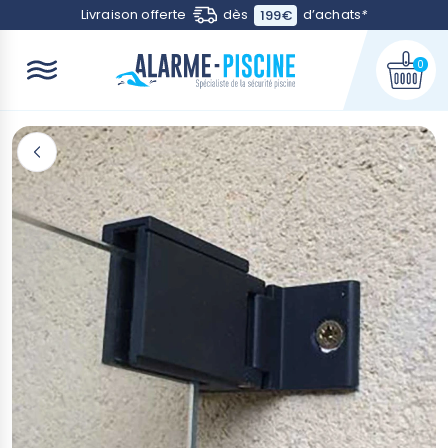
Contactez-nous
Livraison offerte
dès
d’achats
*
199€
0