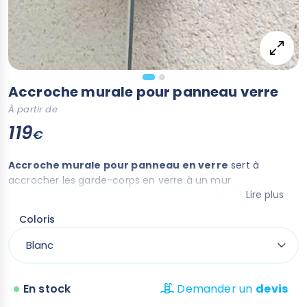
Accroche murale pour panneau verre
À partir de
119
€
Accroche murale pour panneau en verre
sert à
accrocher les garde-corps en verre à un mur
Lire plus
Disponible en plusieurs coloris : blanc (RAL 9010), gris
(RAL 7016FT) ou toute autre teinte au choix, afin de
Coloris
s’adapter parfaitement à votre projet de
barrière de
piscine
.
En stock
Demander un
devis