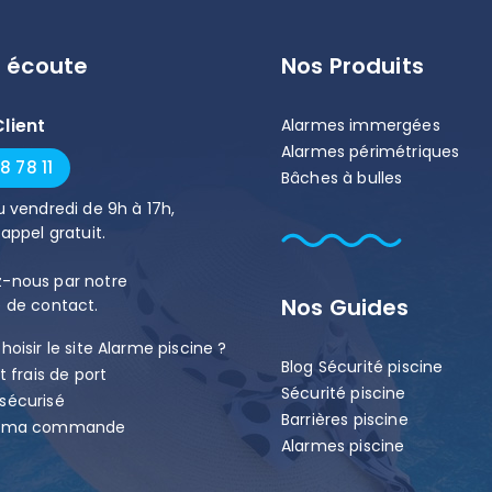
e écoute
Nos Produits
Client
Alarmes immergées
Alarmes périmétriques
8 78 11
Bâches à bulles
u
vendredi
de
9h
à
17h
,
 appel gratuit.
-nous par notre
Nos Guides
e de contact
.
hoisir le site Alarme piscine ?
Blog Sécurité piscine
t frais de port
Sécurité piscine
sécurisé
Barrières piscine
r ma commande
Alarmes piscine