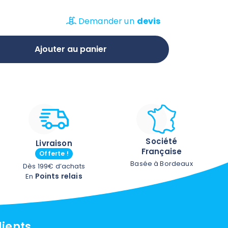
mettra en valeur vos plantes préférées.
Demander un
devis
 : 47 x longueur : 105 cm x Hauteur :
Ajouter au panier
Société
Livraison
Française
Offerte !
Basée à Bordeaux
Dès 199€ d’achats
Points relais
En
lients