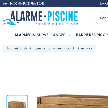
Contactez-nous
Livra
E-COMMERCE FRANÇAIS
ALARMES & SURVEILLANCES
BARRIÈRES PISCI
Accueil
Aménagement piscine
Jardinières bois