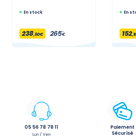
En stock
En st
238
265
152
,50€
€
,
05 56 78 78 11
Paiement
Sécurisé
Lun / Ven