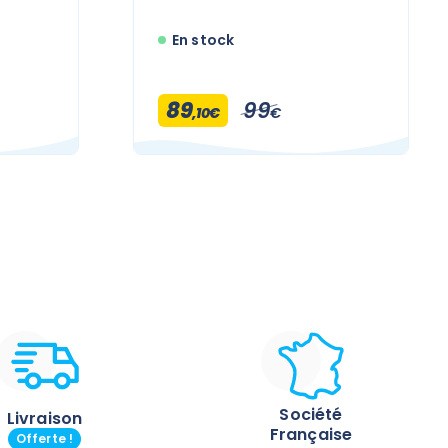
En stock
89
99
,10€
€
Société
Livraison
Française
Offerte !