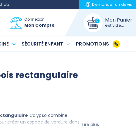
chats
Demander un
devis
Mon Panier
Connexion
0
Mon Compte
est vide...
INE
SÉCURITÉ ENFANT
PROMOTIONS
bois rectangulaire
ectangulaire
Calypso combine
pour créer un espace de verdure dans
Lire plus
e terrasse. Fabriquée avec des
ne attention particulière aux détails,