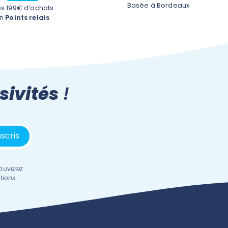
Basée à Bordeaux
s 199€ d’achats
En
Points relais
sivités
!
ouverez
tions