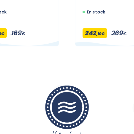
ock
En stock
169
242
269
10€
€
,10€
€