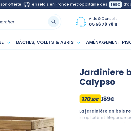
ison offerte
en relais en France métropolitaine dès
d’a
199€
Aide & Conseils
05 56 78 78 11
NE
BÂCHES, VOLETS & ABRIS
AMÉNAGEMENT PISC
Jardiniere 
Calypso
170
189
€
,10€
La
jardinière en bois r
simplicité et élégance 
votre jardin ou sur votr
matériaux de qualité et u