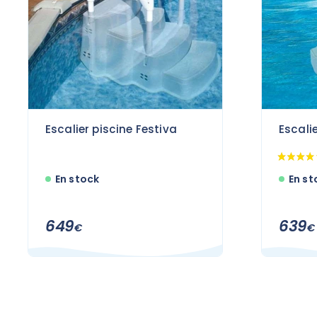
Escalier piscine Festiva
Escali
En stock
En st
649
639
€
€