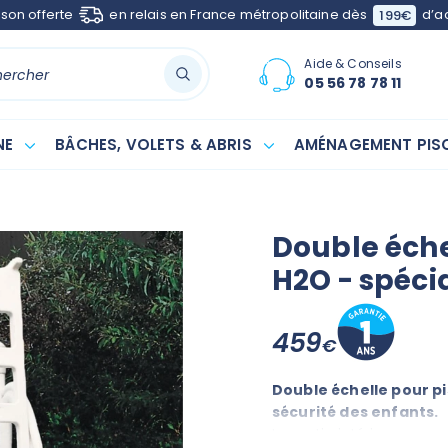
ison offerte
en relais en France métropolitaine dès
d’a
199€
Aide & Conseils
05 56 78 78 11
NE
BÂCHES, VOLETS & ABRIS
AMÉNAGEMENT PISC
Double échel
H2O - spéci
459
€
Double échelle pour pi
sécurité des enfants.
La partie intérieure ne