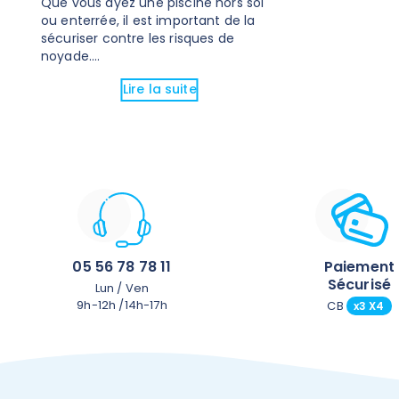
Que vous ayez une piscine hors sol
ou enterrée, il est important de la
sécuriser contre les risques de
noyade....
Lire la suite
05 56 78 78 11
Paiement
Sécurisé
Lun / Ven
9h-12h /14h-17h
CB
x3 X4