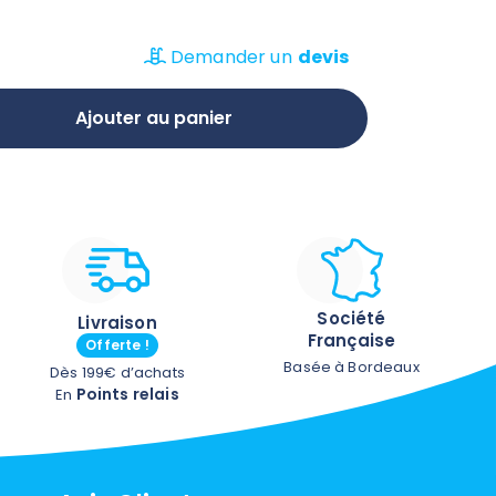
our plus de sécurité pour les jeunes
ure, elle, se rabat vers le haut pour
Demander un
devis
scine lorsqu'un adulte responsable
également des marches anti-
Ajouter au panier
es ont été spécialement pensées pour
t aux enfants !
Société
Livraison
Française
Offerte !
Basée à Bordeaux
Dès 199€ d’achats
Points relais
En