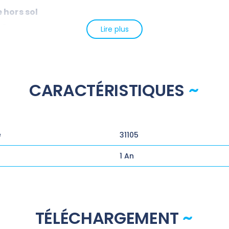
e hors sol
ilos
Lire plus
189,23 cm
r réglable de 121 à 132 cm X L: 63,5 cm X P : 30,5 cm
,8 cm X L : 53,3 cm X P : 12,7 cm
CARACTÉRISTIQUES
ol
e
31105
1 An
TÉLÉCHARGEMENT