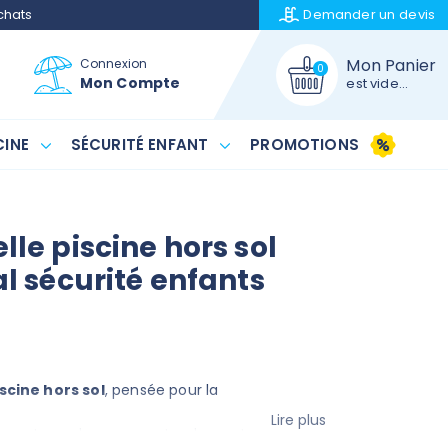
chats
Demander un
devis
Mon Panier
Connexion
0
Mon Compte
est vide...
INE
SÉCURITÉ ENFANT
PROMOTIONS
le piscine hors sol
al sécurité enfants
scine hors sol
, pensée pour la
Lire plus
 permet pas de nager ou tomber entre