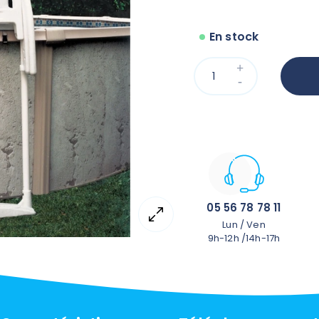
l'échelle et la piscine, p
enfants. L'échelle extérie
En stock
empêcher l'accès à la pi
n'est pas présent.
Cette échelle possède 
dérapantes et les ramp
être adaptées égalemen
05 56 78 78 11
Lun / Ven
9h-12h /14h-17h