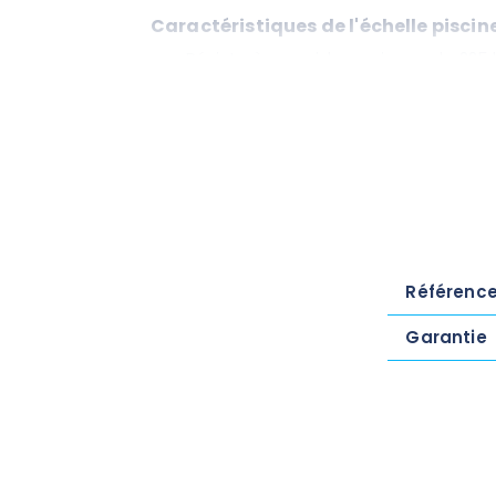
Caractéristiques de l'échelle piscin
Résiste à un poids maximum de 225 k
Poids de l’échelle + rampes : 20 kg
Hauteur total (marches et rampe) : 
Dimensions échelle intérieure : Hauteu
Dimensions échelle extérieure : H : 177
Type de piscine : pour piscine hors-s
2 rampes
Couleur : Gris
Échelle résistante aux rayons UV
Garantie 1 an
Référenc
Garantie