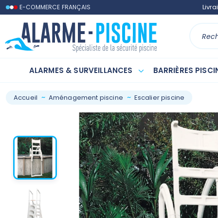
Contactez-nous
Livra
E-COMMERCE FRANÇAIS
ALARMES & SURVEILLANCES
BARRIÈRES PISCI
Accueil
Aménagement piscine
Escalier piscine