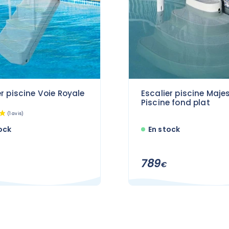
er piscine Voie Royale
Escalier piscine Majes
Piscine fond plat
ock
En stock
789
€