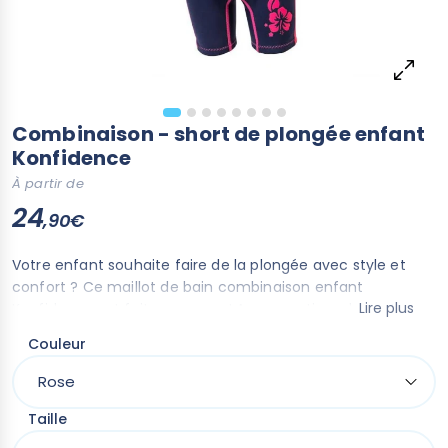
Combinaison - short de plongée enfant
Konfidence
À partir de
24
,90€
Votre enfant souhaite faire de la plongée avec style et
confort ? Ce maillot de bain combinaison enfant
Lire plus
Konfidence est fait pour vous ! Avec son tissu doux et
extensible, il offrira toute l’aisance dont votre enfant a
Couleur
besoin.
Taille