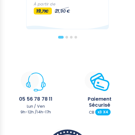
Doux et extensible : beaucoup plus
À partir de
confortable que le néoprène traditionnel
19
21
,71€
,90 €
Respectueux de l'environnement : fabriqué
à partir de plastiques recyclés
Exclusif : e-Flex est un matériau exclusif, par
la marque Konfidence
Facile à nettoyer : lavage en machine à
moins de 40 degrés et séchage à l'air libre
Plusieurs modèles et tailles disponibles
05 56 78 78 11
Paiement
Sécurisé
Lun / Ven
9h-12h /14h-17h
CB
x3 X4