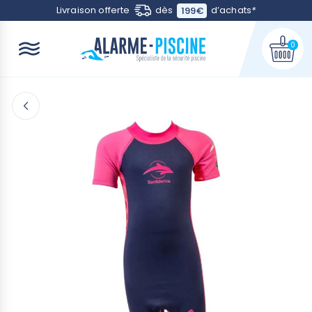
Contactez-nous
Livraison offerte
dès
d’achats
*
199€
0