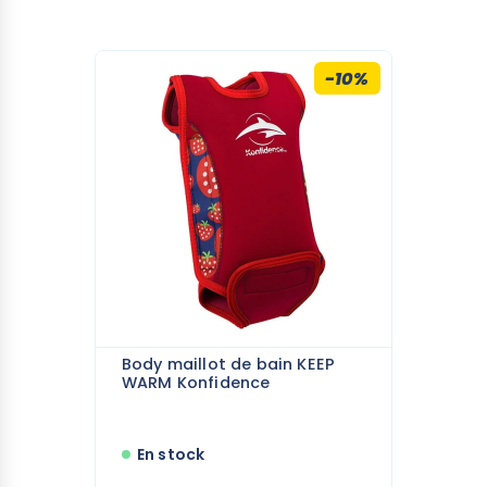
sécurisante pour vos activités aquatiques ou
vos vacances ensoleillées. Il offre tous les
avantages d'une combinaison traditionnelle
-10%
tout en étant plus doux, plus extensible et plus
facile à porter. Conçu pour donner à votre
enfant la liberté de jouer dans l'eau et
d'apprendre à nager en tout confort et sécurité,
ce combi-maillot respectueux de
l'environnement est une solution écologique,
pratique et facile à nettoyer. Plus besoin de
porter un maillot de bain en dessous, ce
combi-maillot
tout-en-un est parfait pour
votre enfant.
Caractéristiques de la combinaison surf
Body maillot de bain KEEP
enfant
WARM Konfidence
Protection UV 50+
Régule la température : garde votre enfant
En stock
au chaud dans les eaux froides