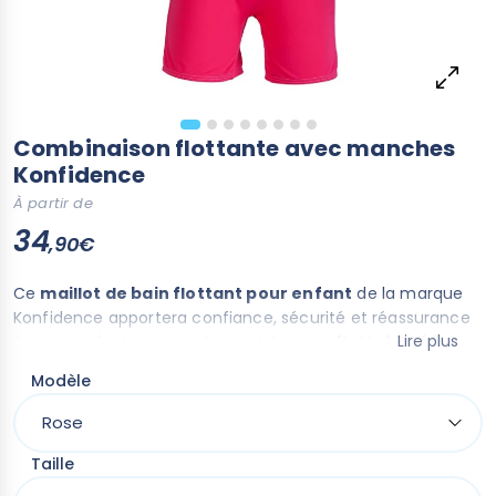
Combinaison flottante avec manches
Konfidence
À partir de
34
,90€
Ce
maillot de bain flottant pour enfant
de la marque
Konfidence apportera confiance, sécurité et réassurance
Lire plus
à votre enfant comme à vous ! Avec sa
flottabilité
réglable,
apprendre à nager deviendra un jeu d’enfant.
Modèle
Taille