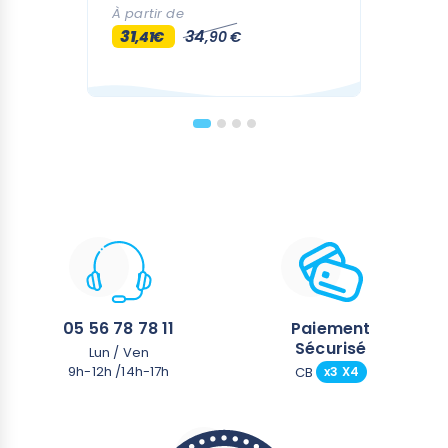
À partir de
31
34
,41€
,90 €
05 56 78 78 11
Paiement
Sécurisé
Lun / Ven
9h-12h /14h-17h
CB
x3 X4