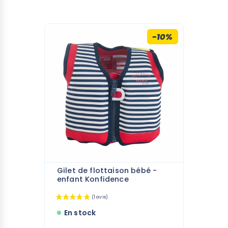
la norme européenne EN13138-1-14. Cette norme
est relative aux équipements d'aide à la
flottabilité pour l'apprentissage de la natation
-10%
garantissant ainsi sa fiabilité et sa qualité.
Cette
combinaison flottante
vous offrira
sérénité et tranquillité d’esprit pour vos étés
tout en apportant à vos enfant une confiance
accrue pour leur apprentissage de la natation.
Caractéristiques de la combinaison
flottante
Flottabilité réglable grâce aux 8 flotteurs
amovibles
Protection UV 40+
Présence de manches
Gilet de flottaison bébé -
enfant Konfidence
Séchage rapide
Facile à nettoyer
Différentes tailles et coloris disponibles
En stock