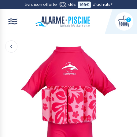
Contactez-nous
Livraison offerte
dès
d’achats
*
199€
0