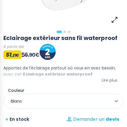
Eclairage extérieur sans fil waterproof
À partir de
51
56
,90€
,21€
Apportez de l'éclairage partout où vous en avez besoin,
avec cet
éclairage extérieur waterproof
Lire plus
rechargeable
!
100 % étanche, vous pouvez l'utiliser dans votre piscine
Couleur
comme dans votre jardin.
En stock
Demander un
devis