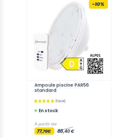
Garantie 2 ans
-10%
Ampoule piscine PAR56
standard
En stock
À partir de
77
86
,76€
,40 €