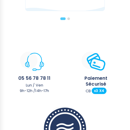
05 56 78 78 11
Paiement
Sécurisé
Lun / Ven
9h-12h /14h-17h
CB
x3 X4