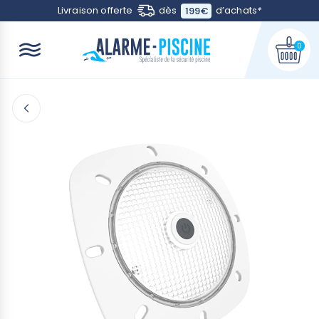
Contactez-nous
Livraison offerte
dès
d’achats
*
199€
0