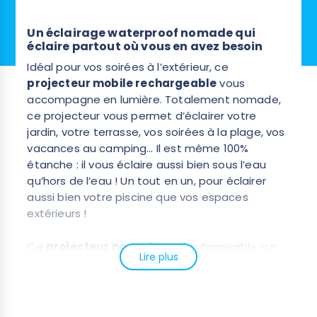
Un éclairage waterproof nomade qui
éclaire partout où vous en avez besoin
Idéal pour vos soirées à l’extérieur, ce
projecteur mobile rechargeable
vous
accompagne en lumière. Totalement nomade,
ce projecteur vous permet d’éclairer votre
jardin, votre terrasse, vos soirées à la plage, vos
vacances au camping… Il est même 100%
étanche : il vous éclaire aussi bien sous l’eau
qu’hors de l’eau ! Un tout en un, pour éclairer
aussi bien votre piscine que vos espaces
extérieurs !
Ce
projecteur nomade
est rechargeable sur
Lire plus
batterie Lithium-Ion et dispose d’une
autonomie de 4 à 5 heures. Il offre 18 LED RGB et
7 couleurs. Il suffit d’appuyer sur le bouton, au
centre, pour l’allumer et l’éteindre mais