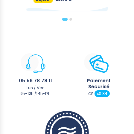
05 56 78 78 11
Paiement
Sécurisé
Lun / Ven
9h-12h /14h-17h
CB
x3 X4