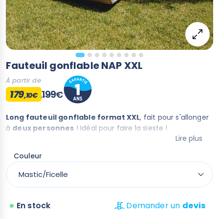
Fauteuil gonflable NAP XXL
À partir de
179
199
€
,10€
Long fauteuil gonflable format XXL
, fait pour s'allonger
à
deux personnes
! Idéal pour faire la sieste !
Lire plus
Ce grand fauteuil piscine est idéal pour se détendre
au bord de la piscine ou sur l'eau
Couleur
Disponible en
deux coloris très tendance
, dans les
tons naturels
En stock
Demander un
devis