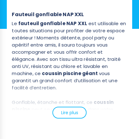
Fauteuil gonflable NAP XXL
Le
fauteuil gonflable NAP XXL
est utilisable en
toutes situations pour profiter de votre espace
extérieur ! Moments détente, pool party ou
apéritif entre amis, il saura toujours vous
accompagner et vous offrir confort et
élégance. Avec son tissu ultra résistant, traité
anti UV, résistant au chlore et lavable en
machine, ce
coussin piscine géant
vous
garantit un grand confort d’utilisation et une
facilité d’entretien.
Gonflable, étanche et flottant, ce
coussin
piscine
peut se poser sur l’eau, dans votre
Lire plus
jardin ou bien sur votre terrasse ! Il a été pensé
pour vous accompagner en toutes
circonstances et sur la durée. Avec ses
dimensions XXL, ce
fauteuil gonflable piscine