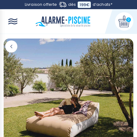
Contactez-nous
Livraison offerte
dès
d’achats
*
199€
0