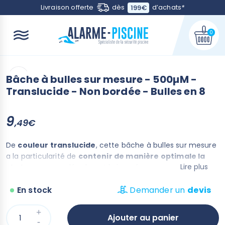
Contactez-nous
Livraison offerte
dès
d’achats
*
199€
0
Bâche à bulles sur mesure - 500µM -
Translucide - Non bordée - Bulles en 8
9
,49€
De
couleur translucide
, cette bâche à bulles sur mesure
a la particularité de
contenir de manière optimale la
Lire plus
chaleur
accumulée durant la journée.
La forme de ses bulles assemblées en
forme de 8
permet
une meilleure résistance à la dilatation de l’air. Elles
En stock
Demander un
devis
transmettent et absorbent les rayons du soleil pour
augmenter la
température de l'eau jusqu'à +8°C
.
Ajouter au panier
Fabriquée en France - Livrée avec sa bachette de