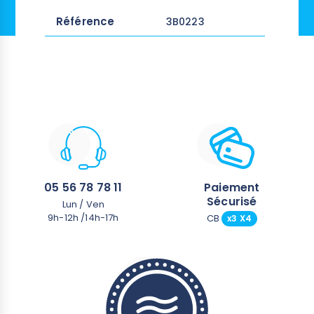
Référence
3B0223
05 56 78 78 11
Paiement
Sécurisé
Lun / Ven
9h-12h /14h-17h
CB
x3 X4