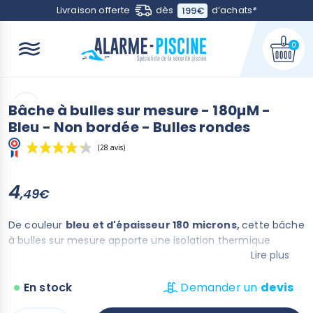
Contactez-nous
Livraison offerte
dès
d’achats
*
199€
0
Bâche à bulles sur mesure - 180µM -
Bleu - Non bordée - Bulles rondes
(28 avis)
4
,49€
De couleur
bleu et d'épaisseur 180 microns,
cette bâche
à bulles sur mesure apporte une isolation thermique
Lire plus
moindre. Pour un gain de température optimal, vous
pouvez vous orienter vers un modèle d'épaisseur 400 ou
500 microns.
En stock
Demander un
devis
Fabriquée en France - Livrée avec sa bachette de