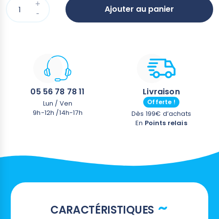
protection - Pas de garantie applicable sur les bâches en
Ajouter au panier
180 microns
05 56 78 78 11
Livraison
Offerte !
Lun / Ven
9h-12h /14h-17h
Dès 199€ d’achats
En
Points relais
CARACTÉRISTIQUES