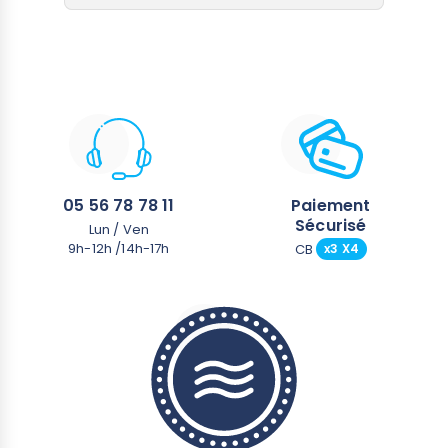
05 56 78 78 11
Paiement
Sécurisé
Lun / Ven
9h-12h /14h-17h
CB
x3 X4