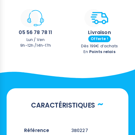
05 56 78 78 11
Livraison
Offerte !
Lun / Ven
9h-12h /14h-17h
Dès 199€ d’achats
En
Points relais
CARACTÉRISTIQUES
Référence
3B0227