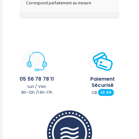
Correspond parfaitement au mesure
05 56 78 78 11
Paiement
Sécurisé
Lun / Ven
9h-12h /14h-17h
CB
x3 X4