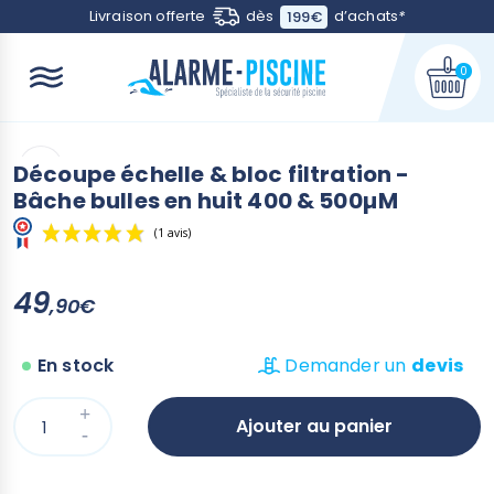
Contactez-nous
Livraison offerte
dès
d’achats
*
199€
0
Découpe échelle & bloc filtration -
Bâche bulles en huit 400 & 500µM
(1 avis)
49
,90€
En stock
Demander un
devis
Ajouter au panier