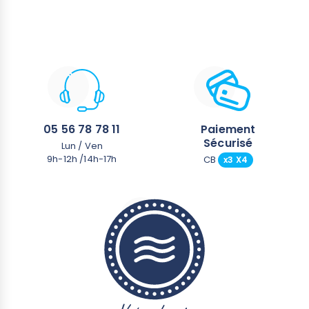
05 56 78 78 11
Paiement
Sécurisé
Lun / Ven
9h-12h /14h-17h
CB
x3 X4