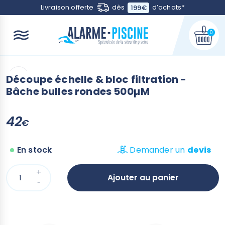
Contactez-nous
Livraison offerte
dès
d’achats
*
199€
0
Découpe échelle & bloc filtration -
Bâche bulles rondes 500µM
42
€
En stock
Demander un
devis
Ajouter au panier