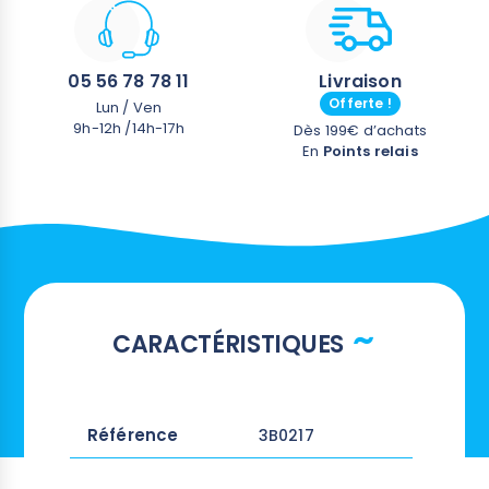
05 56 78 78 11
Livraison
Offerte !
Lun / Ven
9h-12h /14h-17h
Dès 199€ d’achats
En
Points relais
CARACTÉRISTIQUES
Référence
3B0217