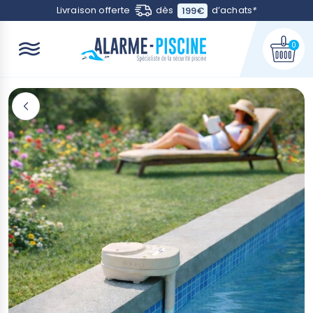
Contactez-nous
Livraison offerte
dès
d’achats
*
199€
0