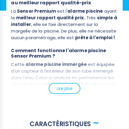
au meilleur rapport qualité-prix
La
Sensor Premium
est l'
alarme piscine
ayant
le
meilleur rapport qualité prix.
Très
simple à
installer
, elle se fixe directement sur la
margelle de la piscine. De plus, elle ne nécessite
aucun paramétrage, elle est
prête à l'emploi !
Comment fonctionne l'alarme piscine
Sensor Premium ?
Cette
alarme piscine immergée
est équipée
d'un capteur à l'intérieur de son tube immergé
dans l'eau. Celui-ci analyse en permanence les
perturbations dans le bassin afin de détecter la
Lire plus
moindre chute. Si un enfant tombe dans l'eau, le
capteur envoie un signal à la
centrale
d'alarme
, ce qui déclenche la sirène intégrée
(110 db).
CARACTÉRISTIQUES
Bon à savoir :
Une alarme piscine (immergée