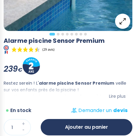
Alarme piscine Sensor Premium
239
€
(29 avis)
Restez serein ! L'
alarme piscine Sensor Premium
veille
sur vos enfants près de la piscine !
Lire plus
Alarme piscine immergée
conforme à la norme NF
P90-307/1-2009
En stock
Meilleur rapport qualité / prix
Demander un
devis
Simple à installer
Prête à l'emploi
Ajouter au panier
Se fixe sur la margelle de votre piscine