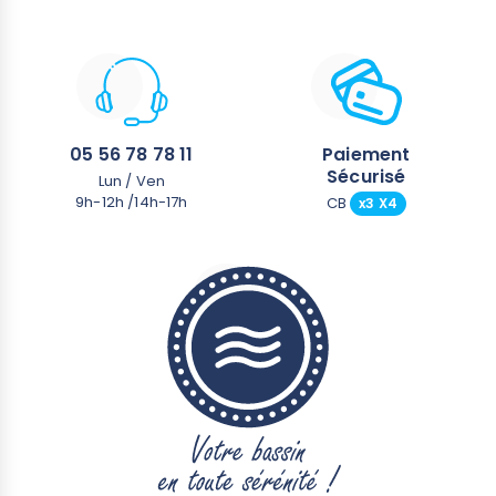
05 56 78 78 11
Paiement
Sécurisé
Lun / Ven
9h-12h /14h-17h
CB
x3 X4