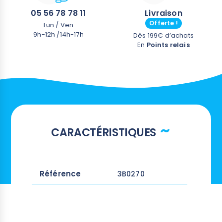
05 56 78 78 11
Livraison
Offerte !
Lun / Ven
9h-12h /14h-17h
Dès 199€ d’achats
En
Points relais
CARACTÉRISTIQUES
Référence
3B0270