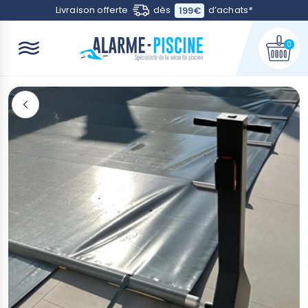
Contactez-nous
Livraison offerte
dès
d’achats
*
199€
0